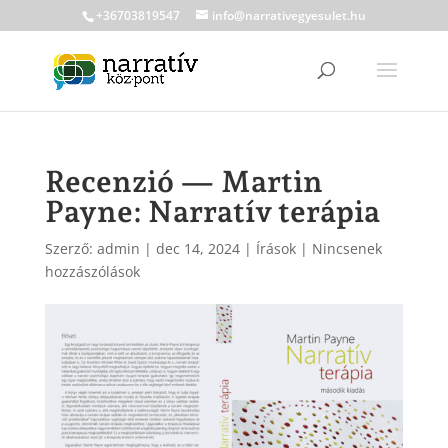
+36703819547
info@narrativegyesulet.hu
Recenzió — Martin
Payne: Narratív terápia
Szerző:
admin
|
dec 14, 2024
|
Írások
|
Nincsenek
hozzászólások