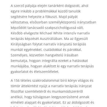
A szerző pályája elején tanárként dolgozott, ahol
egyre inkább a problémákkal küzdő tanulók
segítésére helyezte a fókuszt. Majd pályát
változtatva, elsősorban személyközpontú irányzatban
képződött tanácsadó szakpszichológussá vált.
Később elvégezte Michael White intenzív narratív
terápiás képzését Ausztráliában. Ma az Egyesült
Királyságban folytat narratív irányzatú terápiás
munkát egyénekkel, családokkal és párokkal.
Személyes, közvetlen hangvételű írásában
bemutatja, hogyan integrálta ezeket a hatásokat
munkájába, hogyan alakított ki egy narratív terápiás
gyakorlatot és életszemléletet.
A 156 tételes szakirodalommal bíró könyv világos és
tömör áttekintést nyújt a narratív terápiás irányzat
filozófiai szemléletéről és munkamódszeréről
anélkül, hogy túlságosan leegyszerűsítené annak
elméleti alapjait és gyakorlatait. Ez az átdolgozott és