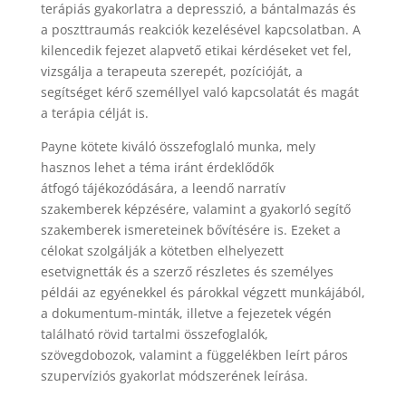
terápiás gyakorlatra a depresszió, a bántalmazás és
a poszttraumás reakciók kezelésével kapcsolatban. A
kilencedik fejezet alapvető etikai kérdéseket vet fel,
vizsgálja a terapeuta szerepét, pozícióját, a
segítséget kérő személlyel való kapcsolatát és magát
a terápia célját is.
Payne kötete kiváló összefoglaló munka, mely
hasznos lehet a téma iránt érdeklődők
átfogó tájékozódására, a leendő narratív
szakemberek képzésére, valamint a gyakorló segítő
szakemberek ismereteinek bővítésére is. Ezeket a
célokat szolgálják a kötetben elhelyezett
esetvignetták és a szerző részletes és személyes
példái az egyénekkel és párokkal végzett munkájából,
a dokumentum-minták, illetve a fejezetek végén
található rövid tartalmi összefoglalók,
szövegdobozok, valamint a függelékben leírt páros
szupervíziós gyakorlat módszerének leírása.