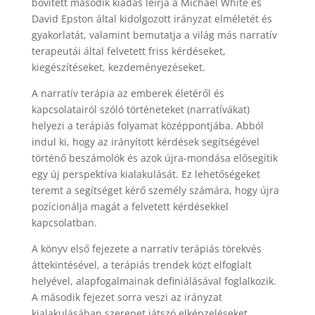
bővített második kiadás leírja a Michael White és
David Epston által kidolgozott irányzat elméletét és
gyakorlatát, valamint bemutatja a világ más narratív
terapeutái által felvetett friss kérdéseket,
kiegészítéseket, kezdeményezéseket.
A narratív terápia az emberek életéről és
kapcsolatairól szóló történeteket (narratívákat)
helyezi a terápiás folyamat középpontjába. Abból
indul ki, hogy az irányított kérdések segítségével
történő beszámolók és azok újra-mondása elősegítik
egy új perspektíva kialakulását. Ez lehetőségeket
teremt a segítséget kérő személy számára, hogy újra
pozícionálja magát a felvetett kérdésekkel
kapcsolatban.
A könyv első fejezete a narratív terápiás törekvés
áttekintésével, a terápiás trendek közt elfoglalt
helyével, alapfogalmainak definiálásával foglalkozik.
A második fejezet sorra veszi az irányzat
kialakulásában szerepet játszó elképzeléseket,