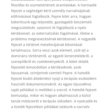
filozófiai és eszmetörténeti áramlatokat. A harmadik
fejezet a segítséget kérő személy narratívájának
előhívásával foglalkozik. Payne kitér arra, hogyan
bátorítsunk egy teljesebb, gazdagabb beszámoló
megszületését, valamint itt foglalkozik a nyelv
kérdéseivel, az externalizálás fogalmával, illetve a
probléma megnevezésének kérdéseivel. A negyedik
fejezet a történet metaforájának kibontását
tartalmazza. Sorra veszi azok elemeit, szót ejt a
domináns történetről, az egyedi kimenetelekről, a
szereplőkről és cselekményekről. A kötet ötödik
fejezetét kimondottan a kérdéseknek, azok
típusainak, szintjeinek szenteli Payne. A hatodik
fejezet kiváló áttekintést nyújt a terápiás eszközként
használt dokumentumokról. Az egyes típusokhoz
saját példákat is mellékel a szerző. A hetedik fejezet
bemutatja, mikor és hogyan alkalmazzuk a külső
tanúk módszerét a terápiás üléseken. A nyolcadik és
a tizedik fejezetben példákat találunk a narratív