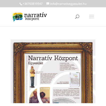
+36703819547
info@narrativegyesulet.hu