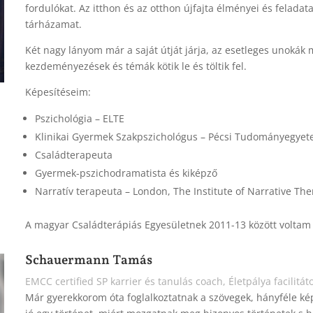
fordulókat. Az itthon és az otthon újfajta élményei és felada
tárházamat.
Két nagy lányom már a saját útját járja, az esetleges unokák
kezdeményezések és témák kötik le és töltik fel.
Képesítéseim:
Pszichológia – ELTE
Klinikai Gyermek Szakpszichológus – Pécsi Tudományegye
Családterapeuta
Gyermek-pszichodramatista és kiképző
Narratív terapeuta – London, The Institute of Narrative Th
A magyar Családterápiás Egyesületnek 2011-13 között voltam 
Schauermann Tamás
EMCC certified SP karrier és tanulás coach, Életpálya facilitát
Már gyerekkorom óta foglalkoztatnak a szövegek, hányféle kép