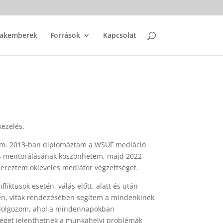
zakemberek
Források
Kapcsolat
kezelés.
kozom. 2013-ban diplomáztam a WSUF mediáció
és mentorálásának köszönhetem, majd 2022-
ereztem okleveles mediátor végzettséget.
iktusok esetén, válás előtt, alatt és után
n, viták rendezésében segítem a mindenkinek
dolgozom, ahol a mindennapokban
tséget jelenthetnek a munkahelyi problémák