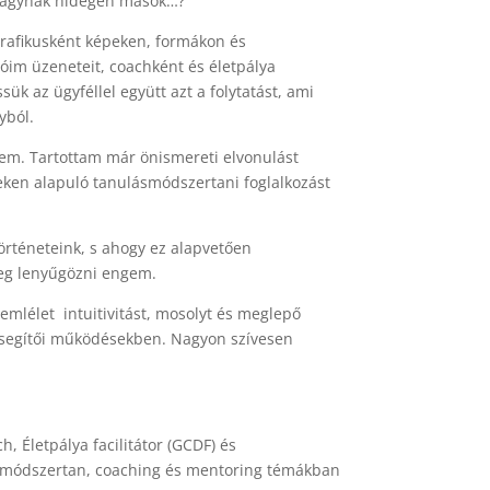
 hagynak hidegen mások…?
rafikusként képeken, formákon és
m üzeneteit, coachként és életpálya
sük az ügyféllel együtt azt a folytatást, ami
yból.
zem. Tartottam már önismereti elvonulást
eken alapuló tanulásmódszertani foglalkozást
rténeteink, s ahogy ez alapvetően
eg lenyűgözni engem.
zemlélet intuitivitást, mosolyt és meglepő
 segítői működésekben. Nagyon szívesen
h, Életpálya facilitátor (GCDF) és
lásmódszertan, coaching és mentoring témákban