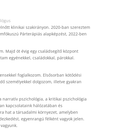
ológus
nőtt klinikai szakirányon. 2020-ban szereztem
emfókuszú Párterápiás alapképzést, 2022-ben
m. Majd öt évig egy családsegítő központ
tam egyénekkel, családokkal, párokkal.
liensekkel foglalkozom. Elsősorban kötődési
zdő személyekkel dolgozom, illetve gyakran
rratív pszichológia, a kritikai pszichológia
ian kapcsolataink hálózatában és
ra hat a társadalmi környezet, amelyben
dezkedést, egyenrangú félként vagyok jelen.
 vagyunk.