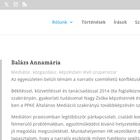
Rólunk
Történések
Írások
S
Balázs Annamária
Mediátor, közgazdász, képzésben lévő szupervizor
Az egyesületen belüli témám a narratív szemléletű konfliktus
Békítéssel, közvetítéssel és tanácsadással 2014 óta foglal
szakirányán, gyakorlati tudásomat Nagy Zsóka képzéseinek 
ben a PPKE Általános Mediáció szakirányú továbbképzésén sz
Mediátori praxisomban legtöbbször párkapcsolati, családi konfl
felmerülő problémákban, együttműködést kívánó helyzetekbe
jó megoldás megszületését. Munkahelyemen HR vezetőként 
tapasztalom, hogy a narratív eszközök milyen hatékony segí