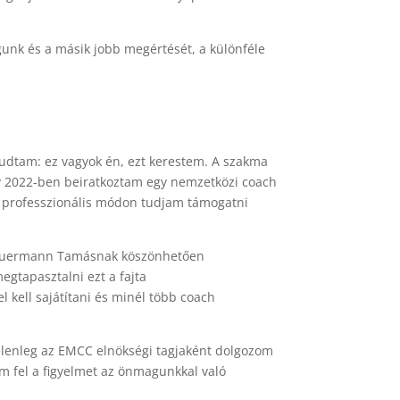
gunk és a másik jobb megértését, a különféle
udtam: ez vagyok én, ezt kerestem. A szakma
gy 2022-ben beiratkoztam egy nemzetközi coach
is professzionális módon tudjam támogatni
Schauermann Tamásnak köszönhetően
gtapasztalni ezt a fajta
 kell sajátítani és minél több coach
jelenleg az EMCC elnökségi tagjaként dolgozom
m fel a figyelmet az önmagunkkal való