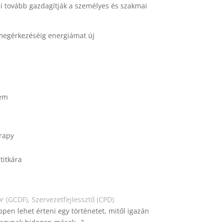
tai tovább gazdagítják a személyes és szakmai
 megérkezéséig energiámat új
tem
erapy
titkára
or (GCDF), Szervezetfejlessztő (CPD)
pen lehet érteni egy történetet, mitől igazán