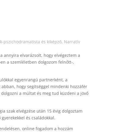
k-pszichodramatista és kiképző, Narratív
a annyira elvarázsolt, hogy elvégeztem a
ben a szemléletben dolgozom felnőtt-,
dulókkal egyenrangú partnerként, a
ek abban, hogy segítséggel mindenki hozzáfér
 dolgozni a múltat és meg tud küzdeni a jövő
gia szak elvégzése után 15 évig dolgoztam
gyerekekkel és családokkal.
nrendelésen, online fogadom a hozzám