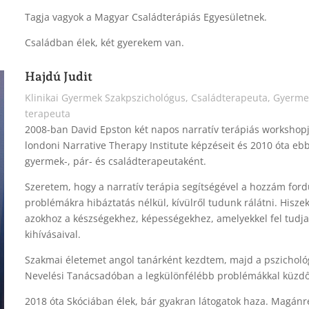
Tagja vagyok a Magyar Családterápiás Egyesületnek.
Családban élek, két gyerekem van.
Hajdú Judit
Klinikai Gyermek Szakpszichológus, Családterapeuta, Gyerme
terapeuta
2008-ban David Epston két napos narratív terápiás workshopj
londoni Narrative Therapy Institute képzéseit és 2010 óta eb
gyermek-, pár- és családterapeutaként.
Szeretem, hogy a narratív terápia segítségével a hozzám for
problémákra hibáztatás nélkül, kívülről tudunk rálátni. Hisz
azokhoz a készségekhez, képességekhez, amelyekkel fel tudja
kihívásaival.
Szakmai életemet angol tanárként kezdtem, majd a pszicholó
Nevelési Tanácsadóban a legkülönfélébb problémákkal küzdő 
2018 óta Skóciában élek, bár gyakran látogatok haza. Magá