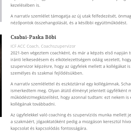
kezelésében is.
A narratív szemlélet támogatja az új utak felfedezését, önma
nézőpontok összehangolását, és a későbbi együttműködést.
Csabai-Paska Böbi
ICF ACC Coach, Coachszupervizor
2021-ben végeztem coachként, és már a képzés első napján t
iránti lelkesedésem és elkötelezettségem odáig vezetett, ho
szupervizor képzésre, hogy az ügyfelek mellett a kollégákat 
személyes és szakmai fejlődésükben.
A narratív szemlélettel és eszköztárral egy kollégámnak, 
ismerkedtem meg. Olyan átütő élményt jelentett ügyfélként me
működést/megközelítést, hogy azonnal tudtam: ezt nekem is el
kollégának továbbadni.
Az ügyfelekkel való coaching és szupervíziós munka mellett 
a szakmáért, jógaoktatóként pedig a mozgáson keresztül hívo
kapcsolat és kapcsolódás fontosságára.