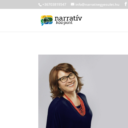
+36703819547
info@narrativegyesulet.hu