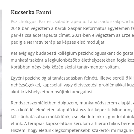
Kucserka Fanni
Pszichológus, Pár-és családterapeuta, Tanácsadó szakpszich
2018-ban végeztem a Károli Gáspár Református Egyetemen fel
pár-és családterapeuta címet. 2021-ben elvégeztem az Érzel
pedig a Narratív terápiás képzés első modulját.
Két évig egy budapesti kollégium pszichológusaként dolgozta
munkatársaként a legkülönbözőbb élethelyzetekben foglalkoz
Korábban négy évig középiskolai tanár-mentor voltam.
Egyéni pszichológiai tanácsadásban felnőtt, illetve serdülő k
nehézségekkel, kapcsolati vagy életvezetési problémákkal kü
akut krízishelyzetben nyújtok támogatást.
Rendszerszemléletben dolgozom, munkamódszerem alapját a na
és a kötődéselméleten alapuló irányzatok képezik. Mindanny
kölcsönhatásában működünk, cselekedeteinkre, gondolataink
élünk. A terápiás kapcsolatban kerülöm a hierarchikus beren
Hiszem, hogy életünk legkompetensebb szakértői mi magunk