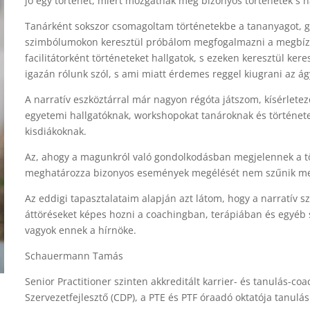
jó egy történet, miért mozgatnak meg bizonyos történetek s
Tanárként sokszor csomagoltam történetekbe a tananyagot, g
szimbólumokon keresztül próbálom megfogalmazni a megbízói
facilitátorként történeteket hallgatok, s ezeken keresztül keres
igazán rólunk szól, s ami miatt érdemes reggel kiugrani az ág
A narratív eszköztárral már nagyon régóta játszom, kísérlete
egyetemi hallgatóknak, workshopokat tanároknak és történet
kisdiákoknak.
Az, ahogy a magunkról való gondolkodásban megjelennek a tö
meghatározza bizonyos események megélését nem szűnik m
Az eddigi tapasztalataim alapján azt látom, hogy a narratív s
áttöréseket képes hozni a coachingban, terápiában és egyéb
vagyok ennek a hírnöke.
Schauermann Tamás
Senior Practitioner szinten akkreditált karrier- és tanulás-coac
Szervezetfejlesztő (CDP), a PTE és PTF óraadó oktatója tanu