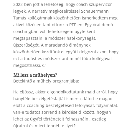
2022-ben jött a lehetőség, hogy coach szupervizor
legyek. A narratív megközelítéssel Schauermann
Tamás kollégámnak köszönhetően ismerkedtem meg,
akivel közösen tanítottunk a PTF-en. Egy órai demó
coachingban volt lehetőségem ügyfélként
megtapasztalni a módszer hatékonyságát,
újszerűségét. A maradandó élménynek
köszönhetően kezdtünk el együtt dolgozni azon, hogy
ezt a tudást és módszertant minél több kollégával
megoszthassuk.”
Mi lesz a műhelyen?
Betekintő a műhely programjába:
Ha eljössz, akkor elgondolkodtatunk majd arról, hogy
hányféle beszélgetésfajtát ismersz, látod-e magad
előtt a coaching beszélgetésed lefolyását, folyamatát,
van-e tudatos sorrend a kérdéseid között, hogyan
lehet az ügyfél történeteit felhasználni, esetleg
újraírni és miért tennél te ilyet?