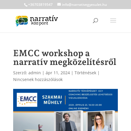
+36703819547
info@narrativegyesulet.hu
EMCC workshop a
narratív megközelítésről
Szerző:
admin
|
ápr 11, 2024
|
Történések
|
Nincsenek hozzászólások