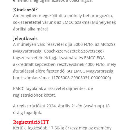
elméleti megfogalmazások a coachingba.
Kinek szól?
Amennyiben megszólított a műhely beharangozója,
sok szeretettel várunk az EMCC Szakmai Műhelyének
áprilisi alkalmára!
Jelentkezés
A műhelyen való részvétel díja 5000 Ft/fő, az MCSzSz
(Magyarországi Coach-szervezetek Szövetsége)
tagszervezeteinek tagjai számára és EMCC EQA
akkreditált képzésben résztvevőknek 4000 Ft/fő, mely
átutalással előre fizetendő. (Az EMCC Magyarország
bankszámlaszáma: 11705008-29908031-00000000)
EMCC tagoknak a részvétel díjmentes, de
regisztrációhoz kötött.
A regisztrációkat 2024. április 21-én (vasárnap) 18
óráig fogadjuk.
Regisztráció ITT
Kérjük, legkésőbb 17:50-ig érkezz meg az esemény