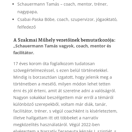
Schauermann Tamás – coach, mentor, tréner,
nagypapa,
Csabai-Paska Böbe, coach, szupervizor, jógaoktató,
felfedező
A Szakmai Műhely vezetőinek bemutatkozója:
„Schauermann Tamás vagyok, coach, mentor és
facilitátor.
17 éves korom óta foglalkozom tudatosan
szövegértelmezéssel, s ezen belül történetekkel.
Mindig is borzasztóan izgatott, hogy jelenik meg a
történetben a mesélő, milyen módon lehet tetten
érni és jól érteni, amit át szeretne adni a valóságról.
Nagyon sokakkal beszélgettem már erről a témáról
különböző szerepekből, voltam már diák, tanár,
facilitátor, tréner, s végül coachként is kísérleteztem,
illetve hallgattam itt ott többeket a narratív
megközelítés használatáról. Végül 2022-ben
elvégeztem a Narratív Terapeuta képzés I. szintjét, s