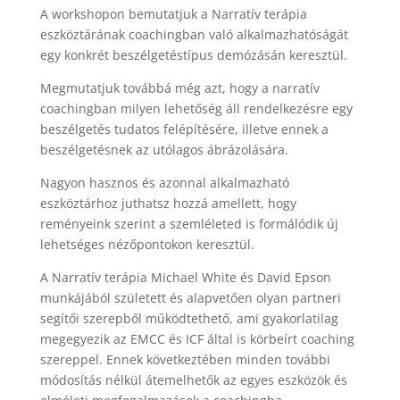
A workshopon bemutatjuk a Narratív terápia
eszköztárának coachingban való alkalmazhatóságát
egy konkrét beszélgetéstípus demózásán keresztül.
Megmutatjuk továbbá még azt, hogy a narratív
coachingban milyen lehetőség áll rendelkezésre egy
beszélgetés tudatos felépítésére, illetve ennek a
beszélgetésnek az utólagos ábrázolására.
Nagyon hasznos és azonnal alkalmazható
eszköztárhoz juthatsz hozzá amellett, hogy
reményeink szerint a szemléleted is formálódik új
lehetséges nézőpontokon keresztül.
A Narratív terápia Michael White és David Epson
munkájából született és alapvetően olyan partneri
segítői szerepből működtethető, ami gyakorlatilag
megegyezik az EMCC és ICF által is körbeírt coaching
szereppel. Ennek következtében minden további
módosítás nélkül átemelhetők az egyes eszközök és