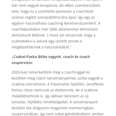
bár nem vagyok terapeuta, de ekkor szembesültem
vele, hogy ez a szemlélet pontosan a coachéval
azonos segítői szerepdefinícióra épül, így egy az
egyben használható coaching keretrendszerként. A
coachképzésben már több alkalommal demóztam
demóztunk Böbivel, s most azt tervezzük, hogy a
számotokra is adunk egy ízelítőt ennek a
megközelítésnek a használatából.”
„Csabai-Paska Böbe vagyok, coach és coach
szupervizor.
2020-ban ismerkedtem meg a coachinggal és
kezdtem meg coach tanulmányaimat, azóta vagyok a
szakma szerelmese. A folyamatos fejlődés, önreflexió
fontos része nemcsak az életemnek, de a szakmai
működésemnek is, így aktívan keresem az új
tanulási, fejlődési lehetőségeket. A tanulmányaim
kezdete óta dolgozom magamon mentoringban,
szupervízióban, így nem sokat gondolkodtam, amikor